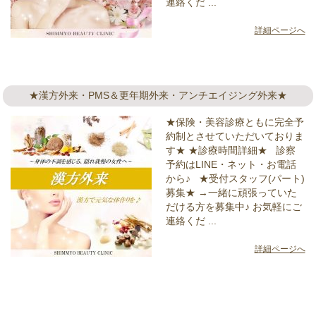
連絡くだ ...
詳細ページへ
★漢方外来・PMS＆更年期外来・アンチエイジング外来★
★保険・美容診療ともに完全予
約制とさせていただいておりま
す★ ★診療時間詳細★ 診察
予約はLINE・ネット・お電話
から♪ ★受付スタッフ(パート)
募集★ →一緒に頑張っていた
だける方を募集中♪ お気軽にご
連絡くだ ...
詳細ページへ