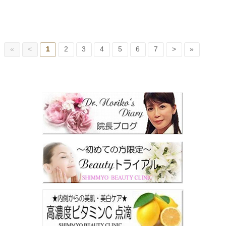
«
<
1
2
3
4
5
6
7
>
»