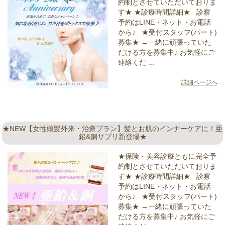
約制とさせていただいておりま
す★ ★診療時間詳細★ 診察
予約はLINE・ネット・お電話
から♪ ★受付スタッフ(パート)
募集★ →一緒に頑張っていた
だける方を募集中♪ お気軽にご
連絡くだ ...
詳細ページへ
★NEW【女性頭髪外来・治療プラン】髪とお肌のインナーケアに！亜
鉛&銅サプリ新登場★
★保険・美容診療ともに完全予
約制とさせていただいておりま
す★ ★診療時間詳細★ 診察
予約はLINE・ネット・お電話
から♪ ★受付スタッフ(パート)
募集★ →一緒に頑張っていた
だける方を募集中♪ お気軽にご