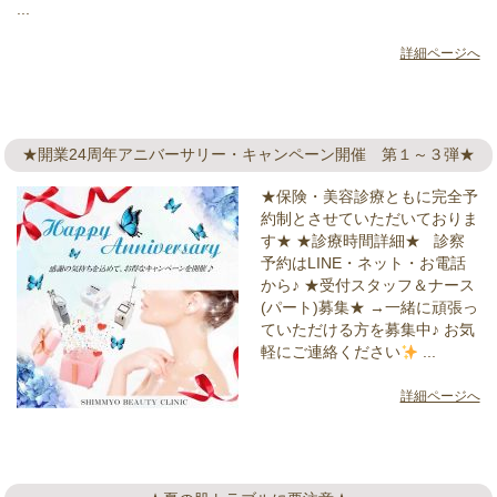
...
詳細ページへ
★開業24周年アニバーサリー・キャンペーン開催 第１～３弾★
★保険・美容診療ともに完全予
約制とさせていただいておりま
す★ ★診療時間詳細★ 診察
予約はLINE・ネット・お電話
から♪ ★受付スタッフ＆ナース
(パート)募集★ →一緒に頑張っ
ていただける方を募集中♪ お気
軽にご連絡ください
...
詳細ページへ