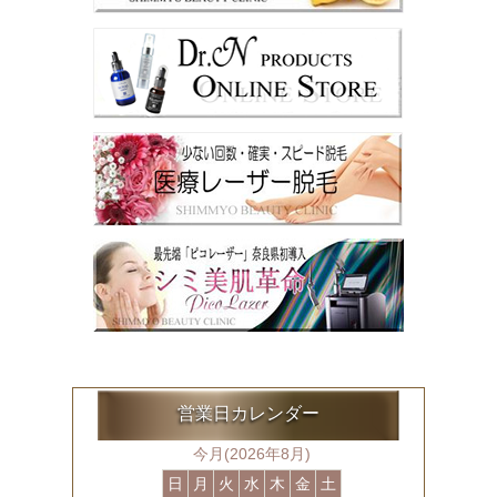
営業日カレンダー
今月(2026年8月)
日
月
火
水
木
金
土