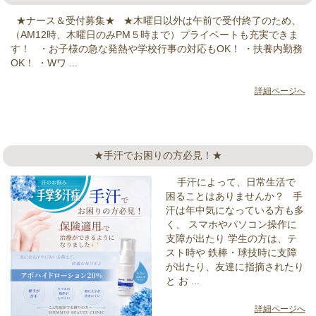
★ナース＆受付募集★ ★木曜日以外は午前で受付終了のため、
（AM12時、木曜日のみPM５時まで）プライベートも充実できま
す！ ・お子様の急な発熱や学校行事の対応もOK！ ・扶養内勤務
OK！ ・Wワ ...
詳細ページへ
★手汗でお困りの方必見！★
手汗によって、日常生活で
困ることはありませんか？ 手
汗は年中気になっている方も多
く、 スマホやパソコン操作に
支障が出たり 学生の方は、テ
スト時や 鉄棒・球技時に支障
が出たり、友達に指摘されたり
と お ...
詳細ページへ